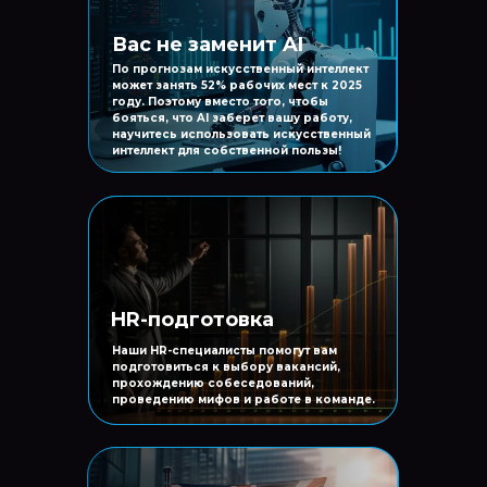
Вас не заменит AI
По прогнозам искусственный интеллект
может занять 52% рабочих мест к 2025
году. Поэтому вместо того, чтобы
бояться, что AI заберет вашу работу,
научитесь использовать искусственный
интеллект для собственной пользы!
HR-подготовка
Наши HR-специалисты помогут вам
подготовиться к выбору вакансий,
прохождению собеседований,
проведению мифов и работе в команде.