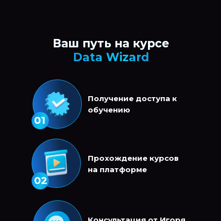
Ваш путь на курсе
Data Wizard
Получение доступа к
обучению
01
01
Прохождение курсов
на платформе
02
Консультация от Игоря