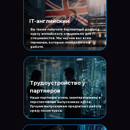
IT-английский
Вы также получите бесплатный доступ к
курсу английского специально для IT-
специалистов. Мы научим вас всем
терминам, которые понадобятся в
работе.
Трудоустройство у
партнеров
Наши партнеры очень заинтересованы в
перспективных выпускниках курса.
Лучшим выпускникам предлагают работу
сразу после курса.