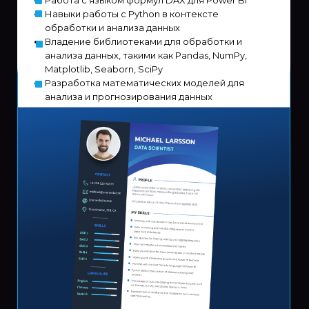
Работа с языком формул DAX для Power BI
Навыки работы с Python в контексте
обработки и анализа данных
Владение библиотеками для обработки и
анализа данных, такими как Pandas, NumPy,
Matplotlib, Seaborn, SciPy
Разработка математических моделей для
анализа и прогнозирования данных